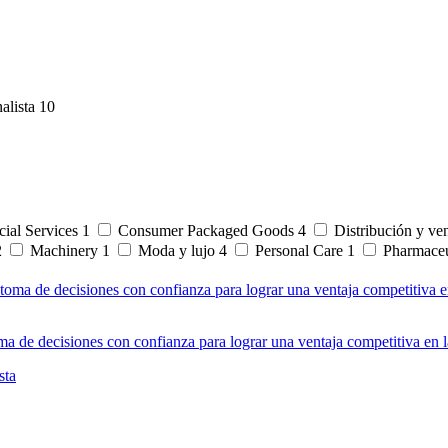
alista
10
ial Services
1
Consumer Packaged Goods
4
Distribución y ve
2
Machinery
1
Moda y lujo
4
Personal Care
1
Pharmaceu
a de decisiones con confianza para lograr una ventaja competitiva en l
sta