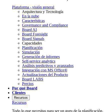
Plataforma - visión general
Arquitectura y Tecnología
En la nube
Características
Governance and Compliance
Board AI
Board Foresight
Board Signals
Capacidades
Planificación
Simulación
Generación de informes
Self-service analytics
Análisis predictivos y avanzados
Integración con MS Office®
Actualizaciones del Producto
Board LABS
Precios
Por qué Board
Clientes
Recursos
Recursos
Todo lo que necesitas para ser un guru de la planificación.