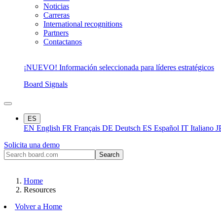
Noticias
Carreras
International recognitions
Partners
Contactanos
¡NUEVO! Información seleccionada para líderes estratégicos
Board Signals
ES
EN
English
FR
Français
DE
Deutsch
ES
Español
IT
Italiano
J
Solicita una demo
Home
Resources
Volver a Home