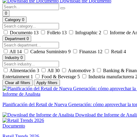
Download the Documento
0
Category
0
Documento
13
Folleto
13
Infographic
2
Informe de An
Department
0
All
14
Cadena Suministro
9
Finanzas
12
Retail
4
Industry
0
Alimentación
3
All
30
Automotive
3
Banking & Financ
Entertainment
1
Food & Beverage
5
Industria manufacturera
Clear all filters
Apply filters
Informe de Analista
Planificación del Retail de Nueva Generación: cómo aprovechar la tom
Download the Informe de Anali
Documento
Retail Trends 2026