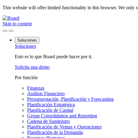
This website will offer limited functionality in this browser. We only
Skip to content
Soluciones
Soluciones
Esto es lo que Board puede hacer por ti.
Solicita una demo
Por función
Finanzas
Análisis Financiero
Presupuestación, Planificación y Forecasting
Planificación Estratégica
Planificación de Capital
Group Consolidation and Reporting
Cadena de Suministro
Planificación de Ventas y Operaciones
Planificación de la Demanda
Recursos Humanos